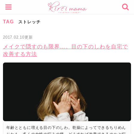
TAG
ストレッチ
2017.02.10更新
メイクで隠すのも限界…。目の下のしわを自宅で
改善する方法
年齢とともに増える目の下のしわ。乾燥によってできるちりめん