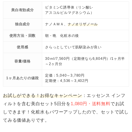
ビタミンC誘導体（リン酸L-
美白有効成分
アスコルビルマグネシウム）
独自成分
ナノＡＭＡ、
ナノオリザノール
使用方法・回数
朝・晩 化粧水の後
使用感
さらっとしていて肌馴染みが良い
30ｍl/7,560円（定期便なら6,804円）/1ヶ月半
容量/価格
～2ヶ月分
定価：5,040～3,780円
1ヶ月あたりの値段
定期便：4,536～3,402円
お試しができる！お得なキャンペーン
：エッセンス インフ
ィルトを含む美白セット5日分を
1,080円・送料無料
でお試
しできます！化粧水もパワーアップしたので、セットで試し
てみる価値ありです。