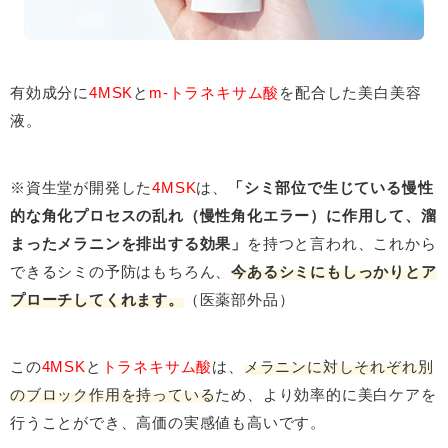
有効成分に
4MSK
と
m-トラネキサム酸
を配合した美白美容
液。
※資生堂が開発した
4MSK
は、
「シミ部位で生じている慢性
的な角化プロセスの乱れ（慢性角化エラー）に作用して、溜
まったメラニンを排出する効果」
を持つと言われ、これから
できるシミの予防はもちろん、
今あるシミにもしっかりとア
プローチしてくれます。
（医薬部外品）
この
4MSK
と
トラネキサム酸
は、
メラニンに対しそれぞれ別
のブロック作用を持っている
ため、より効率的に美白ケアを
行うことができ、高価の実感値も高いです。