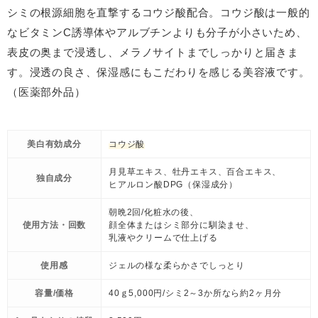
シミの根源細胞を直撃するコウジ酸配合。コウジ酸は一般的
なビタミンC誘導体やアルブチンよりも分子が小さいため、
表皮の奥まで浸透し、メラノサイトまでしっかりと届きま
す。浸透の良さ、保湿感にもこだわりを感じる美容液です。
（医薬部外品）
美白有効成分
コウジ酸
月見草エキス、牡丹エキス、百合エキス、
独自成分
ヒアルロン酸DPG（保湿成分）
朝晩2回/化粧水の後、
使用方法・回数
顔全体またはシミ部分に馴染ませ、
乳液やクリームで仕上げる
使用感
ジェルの様な柔らかさでしっとり
容量/価格
40ｇ5,000円/シミ2～3か所なら約2ヶ月分