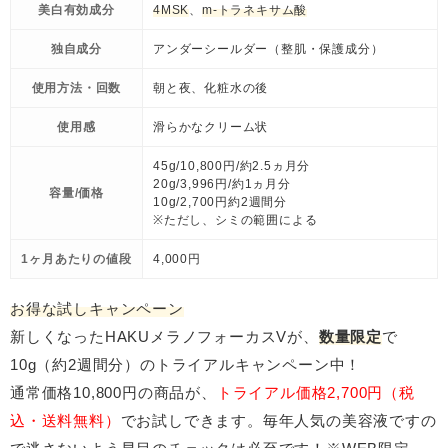
美白有効成分
4MSK
、
m-トラネキサム酸
独自成分
アンダーシールダー（整肌・保護成分）
使用方法・回数
朝と夜、化粧水の後
使用感
滑らかなクリーム状
45g/10,800円/約2.5ヵ月分
20g/3,996円/約1ヵ月分
容量/価格
10g/2,700円約2週間分
※ただし、シミの範囲による
1ヶ月あたりの値段
4,000円
お得な試しキャンペーン
新しくなったHAKUメラノフォーカスVが、
数量限定
で
10g（約2週間分）のトライアルキャンペーン中！
通常価格10,800円の商品が、
トライアル価格2,700円（税
込・送料無料）
でお試しできます。毎年人気の美容液ですの