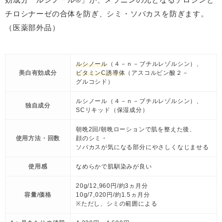
チロシナーゼの合体を防ぎ、シミ・ソバカスを防ぎます。
（医薬部外品）
ルシノール
（４－ｎ－ブチルレゾルシン）、
美白有効成分
ビタミンC誘導体
（アスコルビン酸２－
グルコシド）
ルシノール（４－ｎ－ブチルレゾルシン）、
独自成分
SCリキッド（保湿成分）
朝晩2回/朝晩ローションで肌を整えた後、
使用方法・回数
顔のシミ・
ソバカスが気になる部分にやさしくなじませる
使用感
なめらかで肌馴染みが良い
20g/12,960円/約3ヵ月分
容量/価格
10g/7,020円/約1.5ヵ月分
※ただし、シミの範囲による