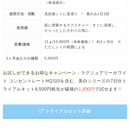
（保湿成分）
使用方法・回数
洗顔後シミに直塗り / 夜のみ1日1回
肌に密着するテクスチャー。すぐに浸透し、
使用感
さらっとしたさわり心地に。
11ｇ/10,000円（本体価格）/ 約2ヶ月分 ※
容量/価格
ただしシミの範囲による
1ヶ月あたりの値段
5,000円
お試しができるお得なキャンペーン
：ラグジュアリーホワイ
ト コンセントレートHQ110を含む、美白シリーズの7日分ト
ライアルキット6,500円相当が破格の
1,890円
で試せます！
トライアルセット詳細