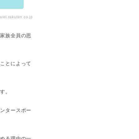
avel.rakuten.co.jp
と家族全員の思
なことによって
ます。
ィンタースポー
集める理由の一