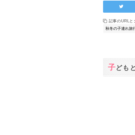
記事のURL
子
ども