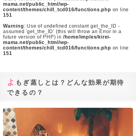
mama.net/public_html/wp-
content/themes/chill_tcd016/functions.php
on line
151
Warning
: Use of undefined constant get_the_ID -
assumed 'get_the_ID' (this will throw an Error in a
future version of PHP) in
/home/imples/kirei-
mama.net/public_html/wp-
content/themes/chill_tcd016/functions.php
on line
151
よ
もぎ蒸しとは？どんな効果が期待
できるの？