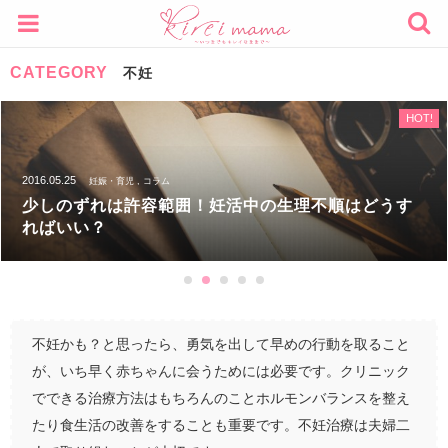
CATEGORY
不妊
HOT!
2016.10.13
コラム , 妊娠・育児
男女の産み分けは迷信！？赤ちゃんの性別をコント
ロールする科学的根拠
不妊かも？と思ったら、勇気を出して早めの行動を取ること
が、いち早く赤ちゃんに会うためには必要です。クリニック
でできる治療方法はもちろんのことホルモンバランスを整え
たり食生活の改善をすることも重要です。不妊治療は夫婦二