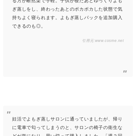
る方が断然楽で手軽。子供が寝たあとゆっくりよも
ぎ蒸しをし、終わったあとのポカポカした状態で気
持ちよく寝られます。よもぎ蒸しパックを追加購入
できるのも◎。
引用元:
www.cosme.net
妊活でよもぎ蒸しサロンに通っていましたが、帰り
に電車で匂ってしまうのと、サロンの椅子の衛生な
どが気になり、思い切って購入しました。「週２回