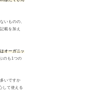
いないものの、
の記載を加え
分はオーガニッ
ぶのも1つの
が多いですか
心して使える