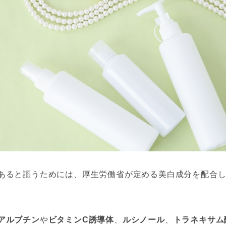
あると謳うためには、厚生労働省が定める美白成分を配合
アルブチン
や
ビタミンC誘導体
、
ルシノール
、
トラネキサム