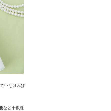
していなければ
酸
など十数種