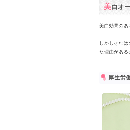
美
白オ
美白効果のあ
しかしそれは
た理由がある
厚生労