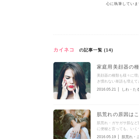
心に執筆していま
カイネコ
の記事一覧 (14)
家庭用美顔器の
美顔器の種類も様々に増
き慣れない単語も増えて
2016.05.21
しわ・た
肌荒れの原因は
肌荒れ・ガサガサ肌など
に便秘と言っても、いく
2016.05.19
肌荒れ・