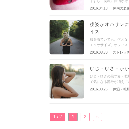
ますし、笑顔に自信が持
2016.04.18
体内の老
後姿がオバサン
イズ
服を着ていても、何とな
エクササイズ、オフィス
2016.03.30
ストレッ
ひじ・ひざ・か
ひじ・ひざの黒ずみ・乾
て気になる部分が増えて
2016.03.25
保湿・乾
1 / 2
1
2
»