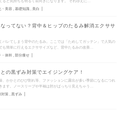
てると気持ちも明るく前向きになります。 それゆえに…
化・美容
,
基礎知識
,
美白
になってない？背中＆ヒップのたるみ解消エクササ
くバレてしまう背中のたるみ。ここでは「ためしてガッテン」で人気の
でも簡単に行えるエクササイズなど、背中たるみの改善…
チ・体幹
,
部分痩せ
かとの黒ずみ対策でエイジングケア！
燥、かかとのひび割れ等、ファッションに露出が多い季節になるにつれ
きます。ノースリーブや半袖は肘がばっちり見えちゃう…
燥対策
,
黒ずみ