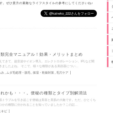
す。ぜひ貴方の素敵なライフスタイルの参考にしてくださいね♪
種類完全マニュアル！効果・メリットまとめ
えてきて、超音波やイオン導入、エレクトロポレーション、IPLなど聞
きましたよね。 そこで、様々な種類がある美顔器につい…
るみ
,
ムダ毛処理・脱毛
,
保湿・乾燥対策
,
毛穴ケア
これかも・・・。便秘の種類とタイプ別解消法
肌トラブルを引き起こす便秘は美容と美肌の大敵です。ただ、ひとくち
つかの種類に分かれることを知っていましたか？この記…
ニキビ