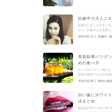
妊娠中の大人ニキ
妊娠中に起こりやすい大
せん。妊娠中も出産後も
2016.05.13
妊娠中
,
美容効果バツグン
めの食べ方
ナッツのハチミツ漬けは
効果が期待できる注目食
2016.05.09
体内の老
白い歯にホワイ
法まとめ
歯は顔の中でも見た目の