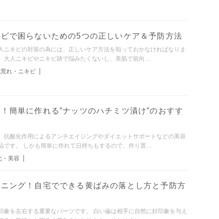
ビで困らないための5つの正しいケア＆予防方法
人ニキビの対策の為には、正しいケア方法を知っておかなければなりま
、大人ニキビやニキビ跡で悩みたくないし、美肌で前向…
肌荒れ・ニキビ
！簡単に作れる”ナッツのハチミツ漬け”のおすす
、抗酸化作用によるアンチエイジングやダイエットサポートなどの美容
品です。 しかも簡単に作れて日持ちもするので、作り置…
化・美容
トニング！自宅でできる黄ばみの落とし方と予防方
印象を左右する重要なパーツです。 白い歯は相手に自然に好印象を与え