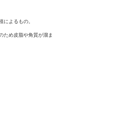
殖
によるもの。
のため皮脂や角質が溜ま