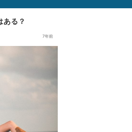
はある？
7年前