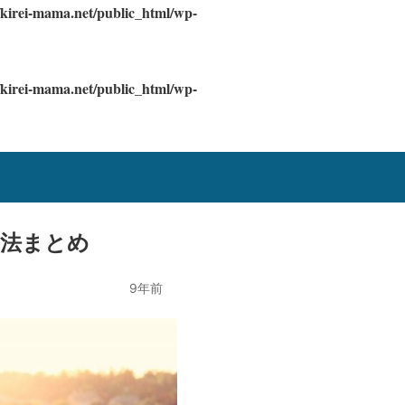
/kirei-mama.net/public_html/wp-
/kirei-mama.net/public_html/wp-
消法まとめ
9年前