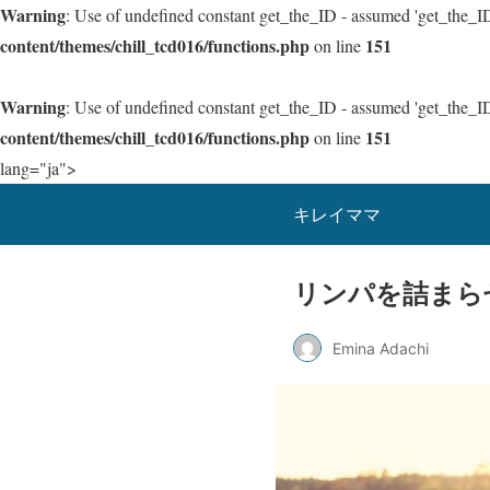
Warning
: Use of undefined constant get_the_ID - assumed 'get_the_ID'
content/themes/chill_tcd016/functions.php
151
on line
Warning
: Use of undefined constant get_the_ID - assumed 'get_the_ID'
content/themes/chill_tcd016/functions.php
151
on line
lang="ja">
キレイママ
リンパを詰まら
Emina Adachi